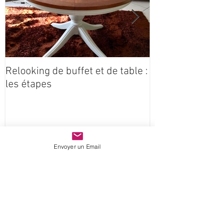
Relooking de buffet et de table :
Coeur étoilé e
les étapes
Claire Idées
Envoyer un Email
récemment
Relooking de buffet et de table : les
étapes