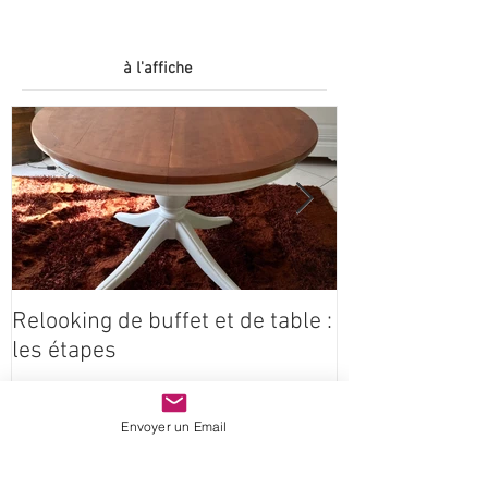
à l'affiche
Relooking de buffet et de table :
Coeur étoilé e
les étapes
Claire Idées
Envoyer un Email