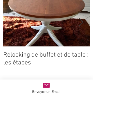
à l'affiche
Relooking de buffet et de table :
Coeur étoilé e
les étapes
Claire Idées
Envoyer un Email
récemment