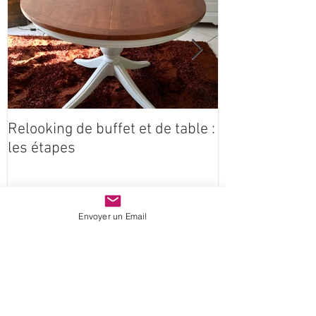
à l'affiche
Relooking de buffet et de table :
Coeur étoilé e
les étapes
Claire Idées
Envoyer un Email
récemment