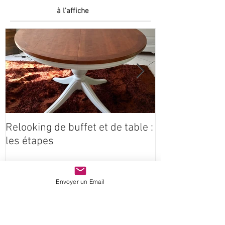
à l'affiche
Relooking de buffet et de table :
Coeur étoilé e
les étapes
Claire Idées
Envoyer un Email