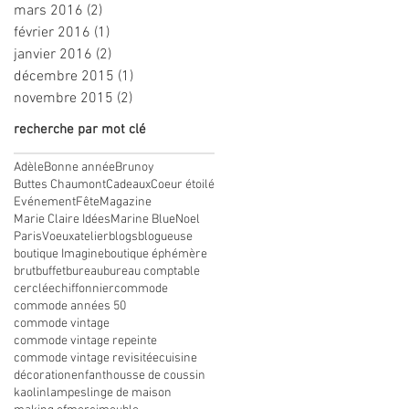
mars 2016
(2)
2 posts
février 2016
(1)
1 post
janvier 2016
(2)
2 posts
décembre 2015
(1)
1 post
novembre 2015
(2)
2 posts
recherche par mot clé
Adèle
Bonne année
Brunoy
Buttes Chaumont
Cadeaux
Coeur étoilé
Evénement
Fête
Magazine
Marie Claire Idées
Marine Blue
Noel
Paris
Voeux
atelier
blogs
blogueuse
boutique Imagine
boutique éphémère
brut
buffet
bureau
bureau comptable
cerclée
chiffonnier
commode
commode années 50
commode vintage
commode vintage repeinte
commode vintage revisitée
cuisine
décoration
enfant
housse de coussin
kaolin
lampes
linge de maison