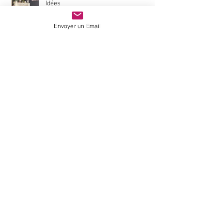
Coeur étoilé est dans Marie Claire
Envoyer un Email
Idées
Boutique éphémère décoration du 13
au 18 juin à Paris !
Buffet exotique personnalisé