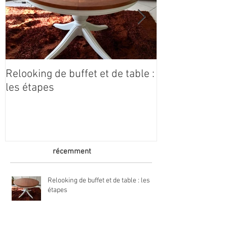
Relooking de buffet et de table :
Coeur étoilé e
les étapes
Claire Idées
récemment
Relooking de buffet et de table : les
étapes