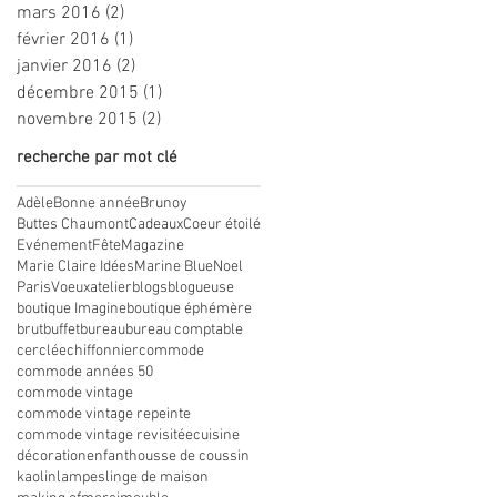
mars 2016
(2)
2 posts
février 2016
(1)
1 post
janvier 2016
(2)
2 posts
décembre 2015
(1)
1 post
novembre 2015
(2)
2 posts
recherche par mot clé
Adèle
Bonne année
Brunoy
Buttes Chaumont
Cadeaux
Coeur étoilé
Evénement
Fête
Magazine
Marie Claire Idées
Marine Blue
Noel
Paris
Voeux
atelier
blogs
blogueuse
boutique Imagine
boutique éphémère
brut
buffet
bureau
bureau comptable
cerclée
chiffonnier
commode
commode années 50
commode vintage
commode vintage repeinte
commode vintage revisitée
cuisine
décoration
enfant
housse de coussin
kaolin
lampes
linge de maison