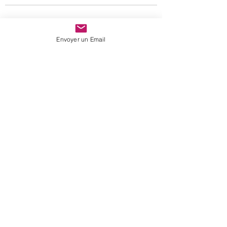
Paiement 100 % sécurisé
Envoyer un Email
Expédition rapide
sur
stock
A votre écoute
Nous suivre
portrait
vos avis
newsletter
contact
c. g. v.
mentions légales
protection des données
©
2015 - 2025
Coeur étoilé