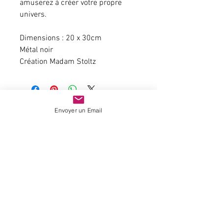
amuserez à créer votre propre 
univers.
Dimensions : 20 x 30cm
Métal noir
Création Madam Stoltz
Envoyer un Email
Paiement 100 % sécurisé
Expédition rapide
sur
stock
A votre écoute
Nous suivre