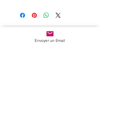
Paiement 100 % sécurisé
Envoyer un Email
Expédition rapide
sur
stock
A votre écoute
Nous suivre
portrait
vos avis
newsletter
contact
c. g. v.
mentions légales