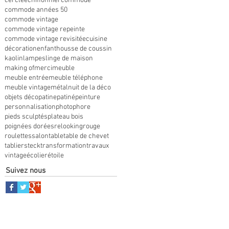
cerclée
chiffonnier
commode
commode années 50
commode vintage
commode vintage repeinte
commode vintage revisitée
cuisine
décoration
enfant
housse de coussin
kaolin
lampes
linge de maison
making of
merci
meuble
meuble entrée
meuble téléphone
meuble vintage
métal
nuit de la déco
objets déco
patine
patiné
peinture
personnalisation
photophore
pieds sculptés
plateau bois
poignées dorées
relooking
rouge
roulettes
salon
table
table de chevet
tabliers
teck
transformation
travaux
vintage
écolier
étoile
Suivez nous