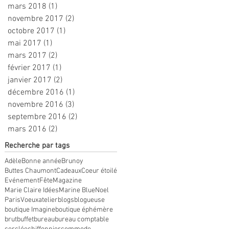
mars 2018
(1)
1 post
novembre 2017
(2)
2 posts
octobre 2017
(1)
1 post
mai 2017
(1)
1 post
mars 2017
(2)
2 posts
février 2017
(1)
1 post
janvier 2017
(2)
2 posts
décembre 2016
(1)
1 post
novembre 2016
(3)
3 posts
septembre 2016
(2)
2 posts
mars 2016
(2)
2 posts
Recherche par tags
Adèle
Bonne année
Brunoy
Buttes Chaumont
Cadeaux
Coeur étoilé
Evénement
Fête
Magazine
Marie Claire Idées
Marine Blue
Noel
Paris
Voeux
atelier
blogs
blogueuse
boutique Imagine
boutique éphémère
brut
buffet
bureau
bureau comptable