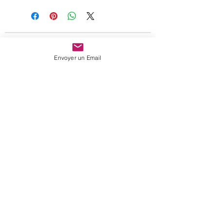
Paiement 100 % sécurisé
Envoyer un Email
Expédition rapide
sur
stock
A votre écoute
Nous suivre
portrait
vos avis
newsletter
contact
c. g. v.
mentions légales
protection des données