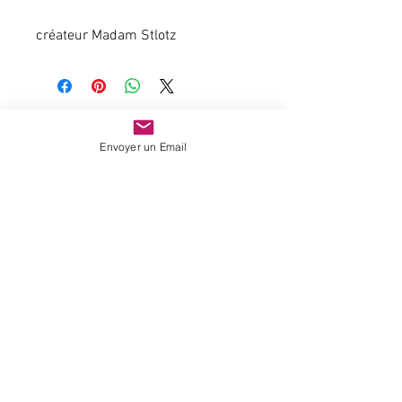
créateur Madam Stlotz
Paiement 100 % sécurisé
Envoyer un Email
Expédition rapide
sur
stock
A votre écoute
Nous suivre
portrait
vos avis
newsletter
contact