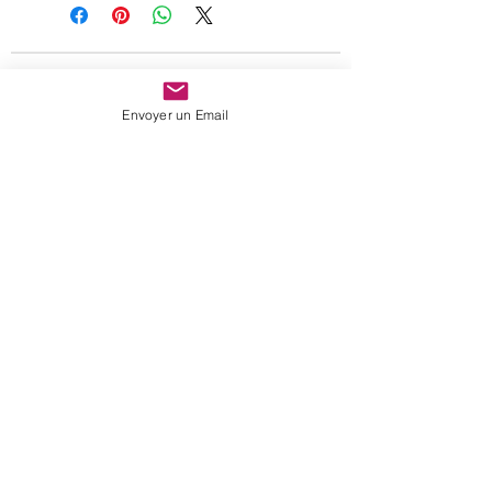
Paiement 100 % sécurisé
Envoyer un Email
Expédition rapide
sur
stock
A votre écoute
Nous suivre
portrait
vos avis
newsletter
contact
c. g. v.
mentions légales
protection des données